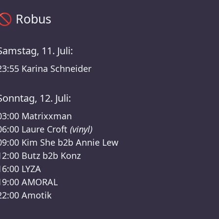
Robus Zeitplan – HEISSS FOUR YEARS /RSO Lineup
🚫
Robus
Samstag, 11. Juli:
23:55
Karina Schneider
Sonntag, 12. Juli:
03:00
Matrixxman
06:00
Laure Croft
(vinyl)
09:00
Kim She b2b Annie Lew
12:00
Butz b2b Konz
16:00
LYZA
19:00
AMORAL
22:00
Amotik