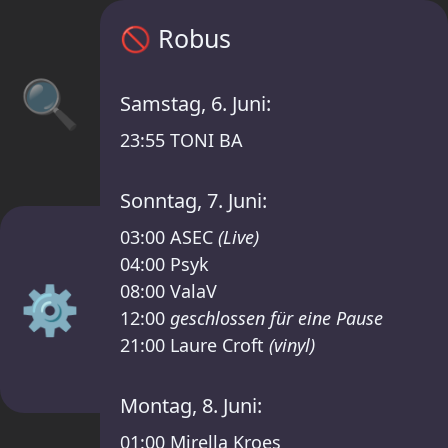
Robus Zeitplan – XTRUDE x MASS invites /R
🚫
Robus
🔍
Samstag, 6. Juni:
23:55
TONI BA
Sonntag, 7. Juni:
03:00
ASEC
(Live)
04:00
Psyk
⚙️
08:00
ValaV
12:00
geschlossen für eine Pause
21:00
Laure Croft
(vinyl)
Montag, 8. Juni:
01:00
Mirella Kroes