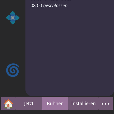
08:00
geschlossen
💠
🌀
🏠
•••
Jetzt
Bühnen
Installieren
Startseite
Übe