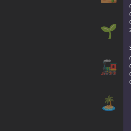
🌱
🚂
🏝️