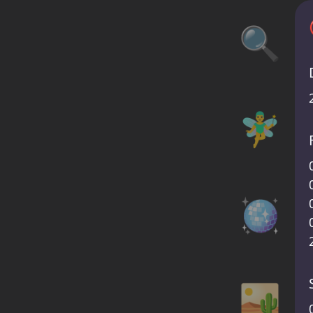
🔍
🧚‍♂️
🪩
🏜️