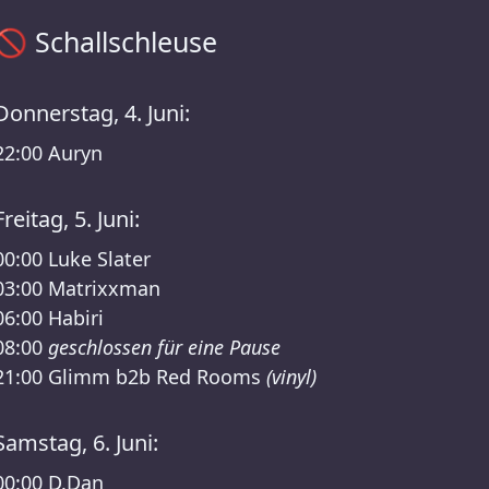
Schallschleuse Zeitplan – Zurück zu den Wurzeln festival 20
🚫
Schallschleuse
Donnerstag, 4. Juni:
22:00
Auryn
Freitag, 5. Juni:
00:00
Luke Slater
03:00
Matrixxman
06:00
Habiri
08:00
geschlossen für eine Pause
21:00
Glimm b2b Red Rooms
(vinyl)
Samstag, 6. Juni:
00:00
D.Dan