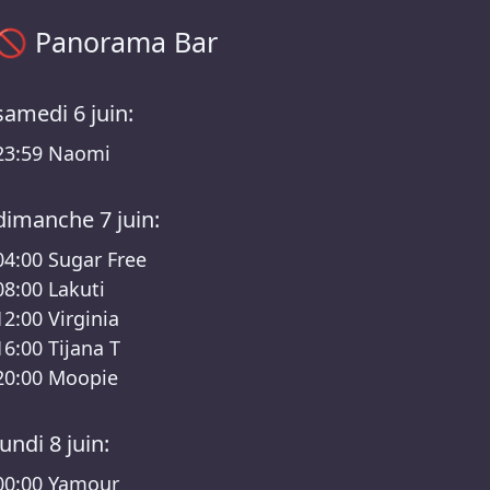
Programme Panorama Bar – Klubnacht /Berghain Lineup
🚫
Panorama Bar
samedi 6 juin:
23:59
Naomi
dimanche 7 juin:
04:00
Sugar Free
08:00
Lakuti
12:00
Virginia
16:00
Tijana T
20:00
Moopie
lundi 8 juin:
00:00
Yamour