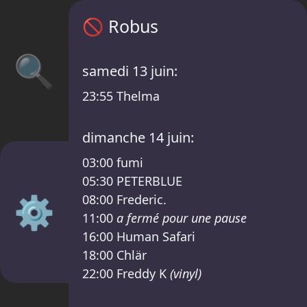
Programme Robus – GLITCH BERLIN /RSO L
🚫
Robus
🔍
samedi 13 juin:
23:55
Thelma
dimanche 14 juin:
03:00
fumi
05:30
PETERBLUE
⚙️
08:00
Frederic.
11:00
a fermé pour une pause
16:00
Human Safari
18:00
Chlär
22:00
Freddy K
(vinyl)