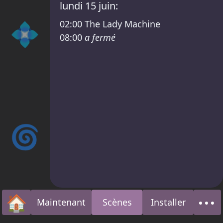
lundi 15 juin:
💠
02:00
The Lady Machine
08:00
a fermé
🌀
🏠
•••
Maintenant
Scènes
Installer
Accueil
À p