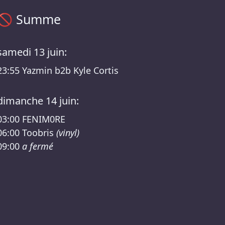
Programme Summe – GLITCH BERLIN /RSO Lineup
🚫
Summe
samedi 13 juin:
23:55
Yazmin b2b Kyle Cortis
dimanche 14 juin:
03:00
FENIM0RE
06:00
Toobris
(vinyl)
09:00
a fermé