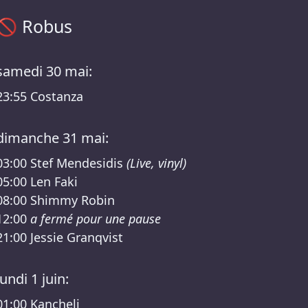
Programme Robus – XTRUDE x ANTEA /RSO Lineup
🚫
Robus
samedi 30 mai:
23:55
Costanza
dimanche 31 mai:
03:00
Stef Mendesidis
(Live, vinyl)
05:00
Len Faki
08:00
Shimmy Robin
12:00
a fermé pour une pause
21:00
Jessie Granqvist
lundi 1 juin:
01:00
Kancheli