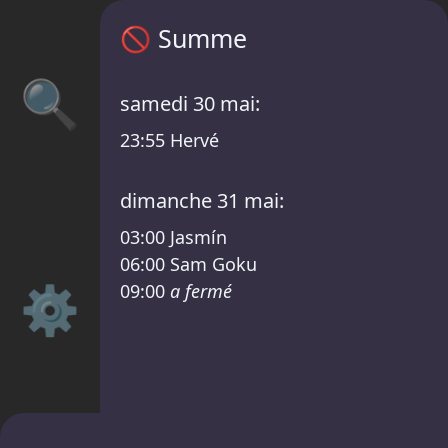
Programme Summe – XTRUDE x ANTEA /RS
🚫
Summe
🔍
samedi 30 mai:
23:55
Hervé
dimanche 31 mai:
03:00
Jasmín
06:00
Sam Goku
⚙️
09:00
a fermé