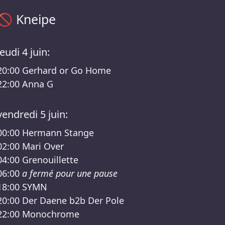
Programme Kneipe – Zurück zu den Wurzeln festival 2026 L
🚫
Kneipe
jeudi 4 juin:
20:00
Gerhard or Go Home
22:00
Anna G
vendredi 5 juin:
00:00
Hermann Stange
02:00
Mari Over
04:00
Grenouillette
06:00
a fermé pour une pause
18:00
SYMN
20:00
Der Daene b2b Der Pole
22:00
Monochrome