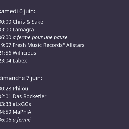
samedi 6 juin:
00:00
Chris & Sake
03:00
Lamagra
06:00
a fermé pour une pause
19:57
Fresh Music Records" Allstars
21:56
Willicious
23:04
Labex
dimanche 7 juin:
00:28
Philou
02:01
Das Rocketier
03:33
aLxGGs
04:59
MaPhiA
06:06
a fermé