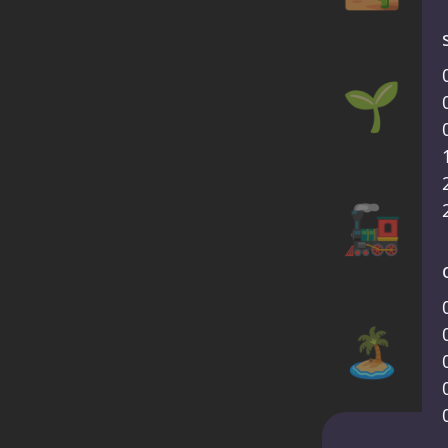
🌱
🚂
🏝️