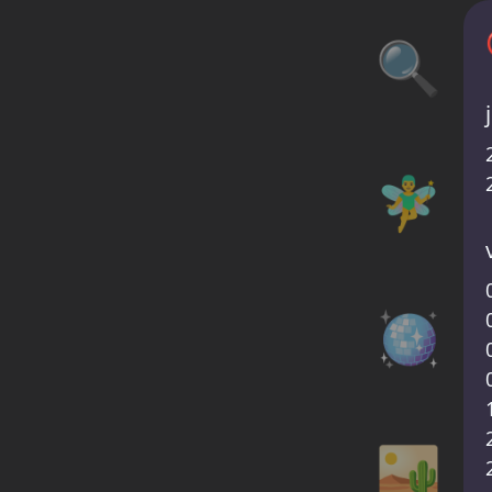
🔍
🧚‍♂️
🪩
🏜️