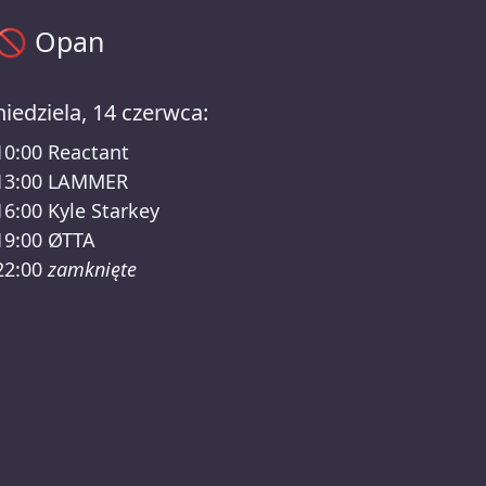
Opan harmonogram – GLITCH BERLIN /RSO Lineup
🚫
Opan
niedziela, 14 czerwca:
10:00
Reactant
13:00
LAMMER
16:00
Kyle Starkey
19:00
ØTTA
22:00
zamknięte