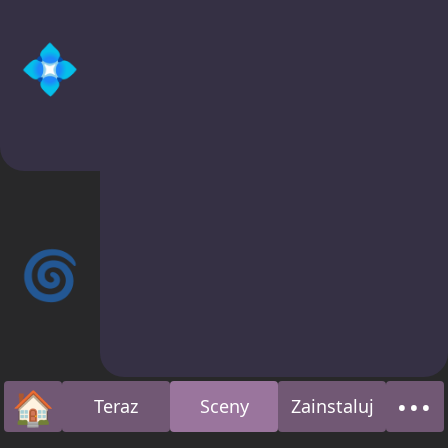
💠
🌀
🏠
•••
Teraz
Sceny
Zainstaluj
Strona główna
O n