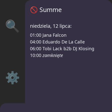
Summe harmonogram – HEISSS FOUR YEAR
🚫
Summe
🔍
niedziela, 12 lipca:
01:00
Jana Falcon
04:00
Eduardo De La Calle
06:00
Tobi Lack b2b DJ Klosing
10:00
zamknięte
⚙️