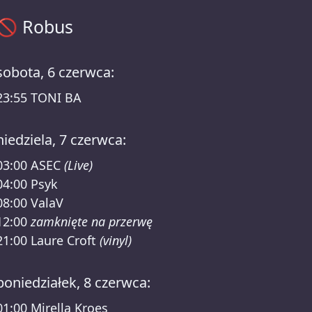
Robus harmonogram – XTRUDE x MASS invites /RSO Lineup
🚫
Robus
sobota, 6 czerwca:
23:55
TONI BA
niedziela, 7 czerwca:
03:00
ASEC
(Live)
04:00
Psyk
08:00
ValaV
12:00
zamknięte na przerwę
21:00
Laure Croft
(vinyl)
poniedziałek, 8 czerwca:
01:00
Mirella Kroes