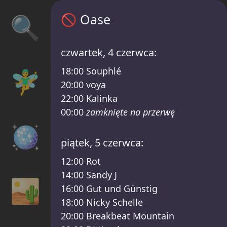
Oase harmonogram – Zurück zu den Wurzeln
🔍
🚫
Oase
czwartek, 4 czerwca:
18:00
Souphlé
🧚‍♂️
20:00
voya
22:00
Kalinka
00:00
zamknięte na przerwę
🪩
piątek, 5 czerwca:
12:00
Rot
14:00
Sandy J
🏜️
16:00
Gut und Günstig
18:00
Nicky Schelle
20:00
Breakbeat Mountain