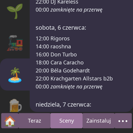
22:00
DJ Kareless
🌱
00:00
zamknięte na przerwę
sobota, 6 czerwca:
🚂
12:00
Rigoros
14:00
raoshna
16:00
Don Turbo
18:00
Cara Caracho
🏝️
20:00
Béla Godehardt
22:00
Krachgarten Allstars b2b
00:00
zamknięte na przerwę
🍺
niedziela, 7 czerwca:
12:00
Ece Ekren
🏠
•••
Teraz
Sceny
Zainstaluj
14:00
Chris Zippel b2b SúperRatón
Strona główna
O n
18:00
zamknięte