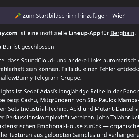
metable for Hamam Nights /Panorama Bar
🥕
Zum Startbildschirm hinzufügen ·
Wie?
ny.com
ist eine inoffizielle
Lineup-App
für
Berghain
.
 Bar
ist geschlossen
te, dass SoundCloud- und andere Links automatisch e
ehlerhaft sein können. Falls du einen Fehler entdeck
hallowBunny-Telegram-Gruppe
.
hts ist Sedef Adasïs langjährige Reihe in der Pano
be zeigt Cashu, Mitgründerin von São Paulos Mamba
eren Sets Industrial-Techno, Acid und Mutant-Danceha
her Perkussionskomplexität vereinen. John Talabot ke
kteristischen Emotional-House zurück — organische
che Texturen aus geloopten Samples und verhangen