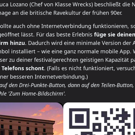
uca Lozano (Chef von Klasse Wrecks) beschließt die 
ge an die britische Ravekultur der frühen 90er.
ll this app on your phone
ollte auch ohne Internetverbindung funktionieren, s
eöffnet lässt. Für das beste Erlebnis
füge sie deine
hirm hinzu
. Dadurch wird eine minimale Version der 
ol installiert – wie eine ganz normale mobile App. 
ser zu deiner festivalgerechten geistigen Kapazität 
 Telefons schont
. (Falls es nicht funktioniert, versuc
iner besseren Internetverbindung.)
 auf den Drei-Punkte-Button, dann auf den Teilen-Button,
hle 'Zum Home-Bildschirm'.