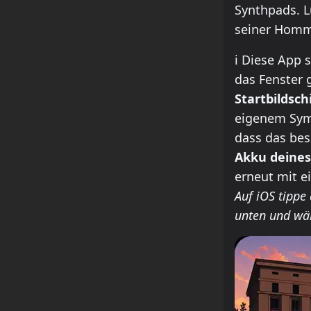
Synthpads. L
seiner Homma
how to insta
ℹ️
Diese App s
das Fenster g
Startbildsc
eigenem Symb
dass das bes
Akku deines
erneut mit e
Auf iOS tippe
unten und wä