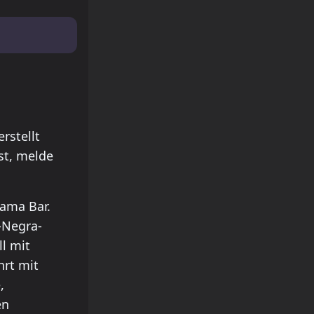
rstellt
st, melde
rama Bar.
-Negra-
ll mit
hrt mit
,
en