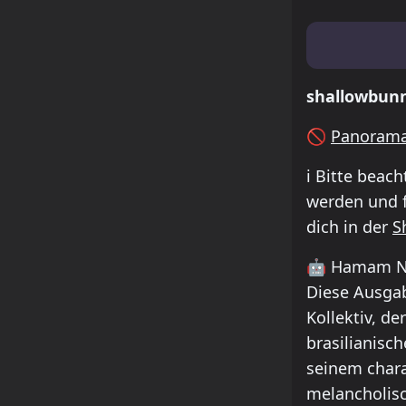
Lineup & Ti
shallowbun
🚫
Panorama
ℹ️
Bitte beach
werden und f
dich in der
S
🤖
Hamam Nig
Diese Ausga
Kollektiv, d
brasilianisc
seinem chara
melancholis