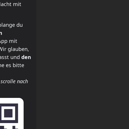
Nacht mit
olange du
m
App mit
Wir glauben,
passt und
den
he es bitte
 scrolle nach