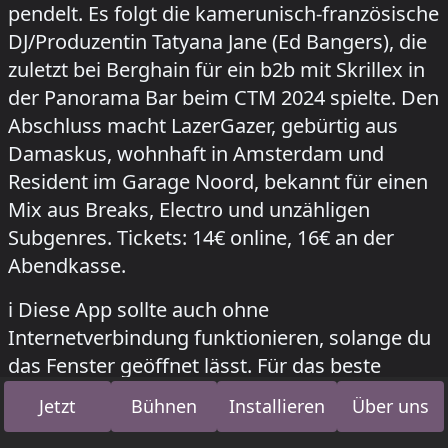
pendelt. Es folgt die kamerunisch-französische
DJ/Produzentin Tatyana Jane (Ed Bangers), die
zuletzt bei Berghain für ein b2b mit Skrillex in
der Panorama Bar beim CTM 2024 spielte. Den
Abschluss macht LazerGazer, gebürtig aus
Damaskus, wohnhaft in Amsterdam und
Resident im Garage Noord, bekannt für einen
Mix aus Breaks, Electro und unzähligen
Subgenres. Tickets: 14€ online, 16€ an der
Abendkasse.
how to install this app on your phone
ℹ️
Diese App sollte auch ohne
Internetverbindung funktionieren, solange du
das Fenster geöffnet lässt. Für das beste
Erlebnis
füge sie deinem Startbildschirm
Jetzt
Bühnen
Installieren
Über uns
hinzu
. Dadurch wird eine minimale Version