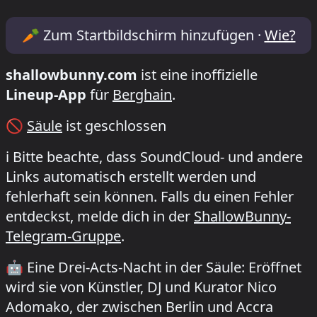
Lineup & Timetable for Säule
🥕
Zum Startbildschirm hinzufügen ·
Wie?
shallowbunny.com
ist eine inoffizielle
Lineup-App
für
Berghain
.
🚫
Säule
ist geschlossen
ℹ️
Bitte beachte, dass SoundCloud- und andere
Links automatisch erstellt werden und
fehlerhaft sein können. Falls du einen Fehler
entdeckst, melde dich in der
ShallowBunny-
Telegram-Gruppe
.
🤖
Eine Drei-Acts-Nacht in der Säule: Eröffnet
wird sie von Künstler, DJ und Kurator Nico
Adomako, der zwischen Berlin und Accra