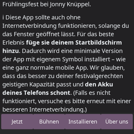
Frühlingsfest bei Jonny Knüppel.
how to install this app on your phone
ℹ️
Diese App sollte auch ohne
Internetverbindung funktionieren, solange du
das Fenster geöffnet lässt. Für das beste
Erlebnis
füge sie deinem Startbildschirm
hinzu
. Dadurch wird eine minimale Version
der App mit eigenem Symbol installiert – wie
eine ganz normale mobile App. Wir glauben,
dass das besser zu deiner festivalgerechten
geistigen Kapazität passt und
den Akku
deines Telefons schont
. (Falls es nicht
funktioniert, versuche es bitte erneut mit einer
besseren Internetverbindung.)
Auf iOS tippe auf den Drei-Punkte-Button, dann
Jetzt
Bühnen
Installieren
Über uns
auf den Teilen-Button, scrolle nach unten und