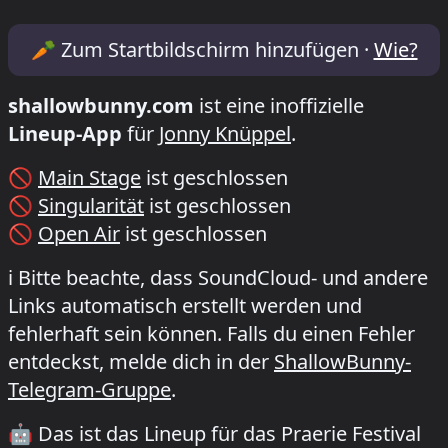
Lineup & Timetable for Praerie Festival F
🥕
Zum Startbildschirm hinzufügen ·
Wie?
shallowbunny.com
ist eine inoffizielle
Lineup-App
für
Jonny Knüppel
.
🚫
Main Stage
ist geschlossen
🚫
Singularität
ist geschlossen
🚫
Open Air
ist geschlossen
ℹ️
Bitte beachte, dass SoundCloud- und andere
Links automatisch erstellt werden und
fehlerhaft sein können. Falls du einen Fehler
entdeckst, melde dich in der
ShallowBunny-
Telegram-Gruppe
.
🤖
Das ist das Lineup für das Praerie Festival