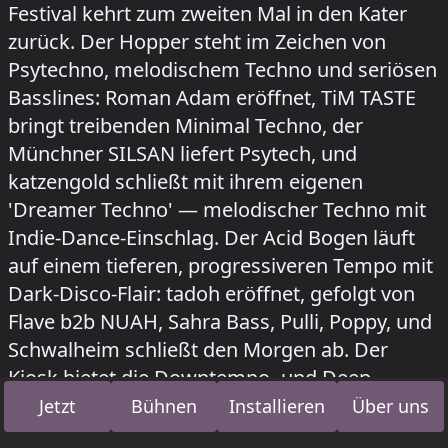
Festival kehrt zum zweiten Mal in den Kater
zurück. Der Hopper steht im Zeichen von
Psytechno, melodischem Techno und seriösen
Basslines: Roman Adam eröffnet, TiM TASTE
bringt treibenden Minimal Techno, der
Münchner SILSAN liefert Psytech, und
katzengold schließt mit ihrem eigenen
'Dreamer Techno' — melodischer Techno mit
Indie-Dance-Einschlag. Der Acid Bogen läuft
auf einem tieferen, progressiveren Tempo mit
Dark-Disco-Flair: tadoh eröffnet, gefolgt von
Flave b2b NUAH, Sahra Bass, Pulli, Poppy, und
Schwalheim schließt den Morgen ab. Der
Kiosk bietet die Downtempo- und Deep-
House-Ecke mit NeoBeo & Andy Snatch,
Jetzt
Bühnen
Installieren
Über uns
Tvísker und Doob & Janoma.