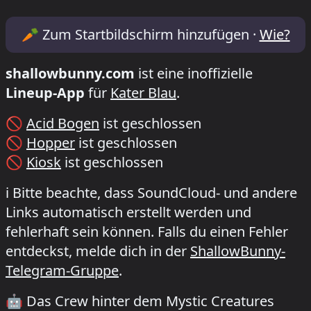
Lineup & Timetable for Mystic Creatures
🥕
Zum Startbildschirm hinzufügen ·
Wie?
shallowbunny.com
ist eine inoffizielle
Lineup-App
für
Kater Blau
.
🚫
Acid Bogen
ist geschlossen
🚫
Hopper
ist geschlossen
🚫
Kiosk
ist geschlossen
ℹ️
Bitte beachte, dass SoundCloud- und andere
Links automatisch erstellt werden und
fehlerhaft sein können. Falls du einen Fehler
entdeckst, melde dich in der
ShallowBunny-
Telegram-Gruppe
.
🤖
Das Crew hinter dem Mystic Creatures