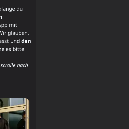
olange du
m
App mit
Wir glauben,
passt und
den
he es bitte
 scrolle nach