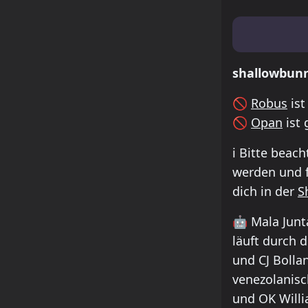
Lineup & Tim
shallowbun
🚫
Robus
ist
🚫
Opan
ist 
ℹ️
Bitte beach
werden und f
dich in der
S
🤖
Mala Junta
läuft durch 
und CJ Bolla
venezolanisc
und OK Willi