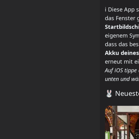
how to insta
ℹ️
Diese App s
das Fenster g
Startbildsc
eigenem Symb
dass das bes
Akku deines
erneut mit e
Auf iOS tippe
unten und wä
🐰
Neueste