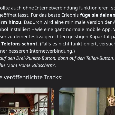
ll this app on your phone
ollte auch ohne Internetverbindung funktionieren, s
eöffnet lässt. Für das beste Erlebnis
füge sie deine
hirm hinzu
. Dadurch wird eine minimale Version der 
ol installiert – wie eine ganz normale mobile App. 
ser zu deiner festivalgerechten geistigen Kapazität 
 Telefons schont
. (Falls es nicht funktioniert, versuc
iner besseren Internetverbindung.)
 auf den Drei-Punkte-Button, dann auf den Teilen-Button,
hle 'Zum Home-Bildschirm'.
 veröffentlichte Tracks: