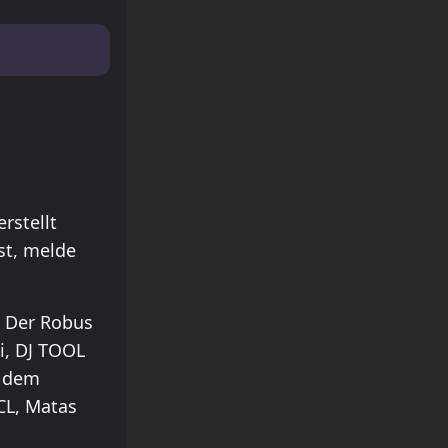
rstellt
st, melde
. Der Robus
i, DJ TOOL
, dem
CL, Matas