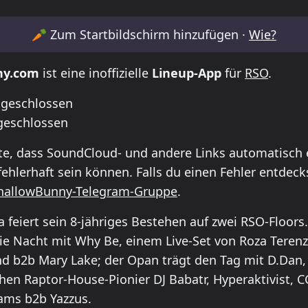
etable for Mala Junta 8th Anniversary /RSO
🥕
Zum Startbildschirm hinzufügen ·
Wie?
ny.com
ist eine inoffizielle
Lineup-App
für
RSO
.
 geschlossen
geschlossen
te, dass SoundCloud- und andere Links automatisch e
ehlerhaft sein können. Falls du einen Fehler entdeck
hallowBunny-Telegram-Gruppe
.
 feiert sein 8-jähriges Bestehen auf zwei RSO-Floors
die Nacht mit Why Be, einem Live-Set von Roza Terenz
nd b2b Mary Lake; der Opan trägt den Tag mit D.Dan
hen Raptor-House-Pionier DJ Babatr, Hyperaktivist, C
ams b2b Yazzus.