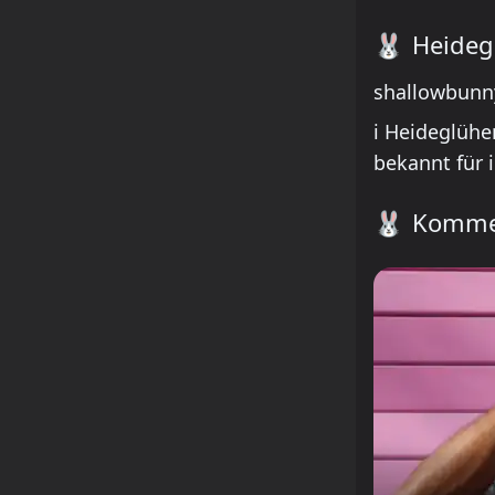
🐰
Heideg
shallowbunny
ℹ️ Heideglühe
bekannt für 
🐰
Kommen