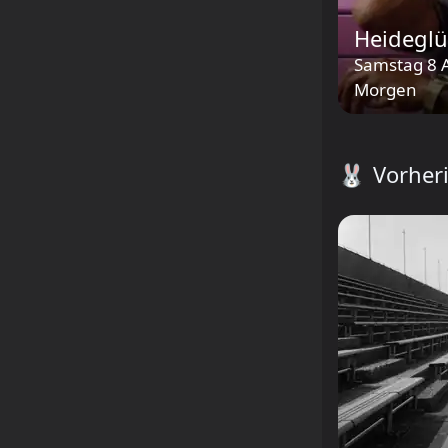
Heidegl
Samstag 8 
Morgen
🐰
Vorher