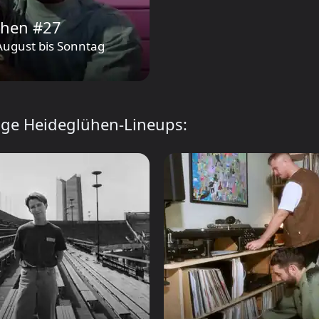
ühen #27
August
bis
Sonntag
ige Heideglühen-Lineups: