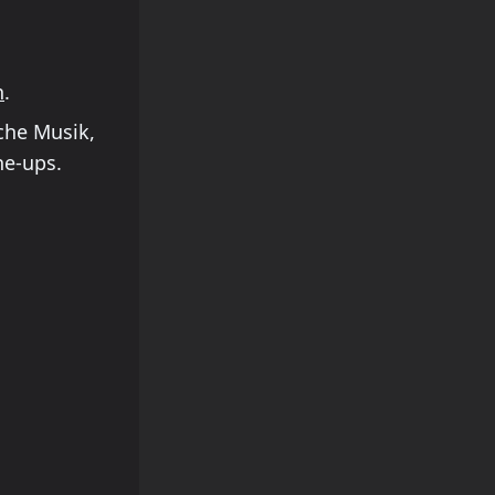
n
.
sche Musik,
ne-ups.