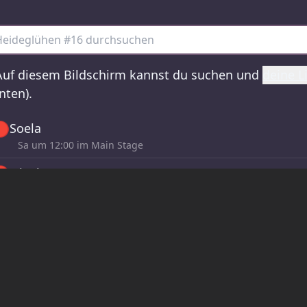
ideglühen #16 – alle Sets
uf diesem Bildschirm kannst du suchen und
deine L
nten).

Soela
Sa um
12:00
im Main Stage

Nicole
Sa um
16:00
im Main Stage

Alton Miller
Sa um
19:00
im Main Stage

Marc Schneider
Sa um
22:00
im Main Stage

Mountain People