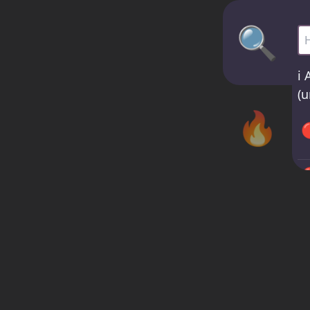
🔍
He
ℹ️
A
(u
🔥




