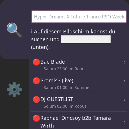
Hyper Dreams X Future Trance RSO Week
🔍
ℹ️
Auf diesem Bildschirm kannst du
suchen und
deine Likes ansehen
(unten).
🔴
›
Bae Blade
Sa um
23:00
im Robus
🔴
›
Promis3 (live)
⚙️
Sa um
01:00
im Summe
🔴
›
DJ GUESTLIST
So um
02:00
im Robus
🔴
Raphael Dincsoy b2b Tamara
›
Wirth