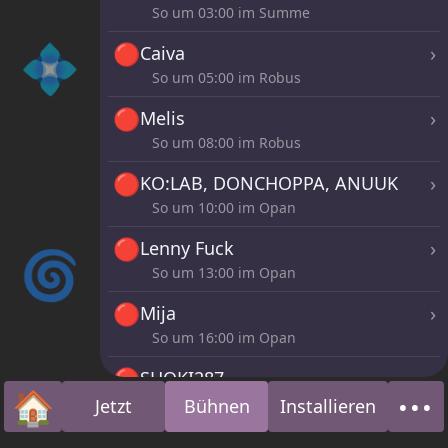
So um
03:00
im Summe
💠
🔴
›
Caiva
So um
05:00
im Robus
🔴
›
Melis
So um
08:00
im Robus
🔴
›
KO:LAB, DONCHOPPA, ANUUK
So um
10:00
im Opan
🔴
›
Lenny Fuck
🌀
So um
13:00
im Opan
🔴
›
Mija
So um
16:00
im Opan
🔴
›
SHOKI287
🏠
•••
So um
19:00
im Opan
Jetzt
Bühnen
Installieren
Startseite
Übe
🔴
›
Luv Attack