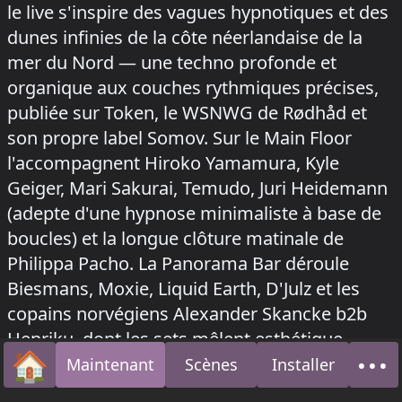
le live s'inspire des vagues hypnotiques et des
dunes infinies de la côte néerlandaise de la
mer du Nord — une techno profonde et
organique aux couches rythmiques précises,
publiée sur Token, le WSNWG de Rødhåd et
son propre label Somov. Sur le Main Floor
l'accompagnent Hiroko Yamamura, Kyle
Geiger, Mari Sakurai, Temudo, Juri Heidemann
(adepte d'une hypnose minimaliste à base de
boucles) et la longue clôture matinale de
Philippa Pacho. La Panorama Bar déroule
Biesmans, Moxie, Liquid Earth, D'Julz et les
copains norvégiens Alexander Skancke b2b
Henriku, dont les sets mêlent esthétique
🏠
•••
queer, tech-house minimaliste et clins d'œil
Maintenant
Scènes
Installer
Accueil
À p
aux 90s (son label Howdy vient de sortir des