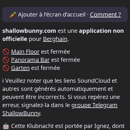
Lineup & Timetable for Klubnacht /Berg
🥕
Ajouter à l’écran d’accueil ·
Comment ?
shallowbunny.com
est une
application non
officielle
pour
Berghain
.
🚫
Main Floor
est fermée
🚫
Panorama Bar
est fermée
🚫
Garten
est fermée
ℹ️
Veuillez noter que les liens SoundCloud et
autres sont générés automatiquement et
peuvent être incorrects. Si vous repérez une
erreur, signalez-la dans le
groupe Telegram
ShallowBunny
.
🤖
Cette Klubnacht est portée par Ignez, dont