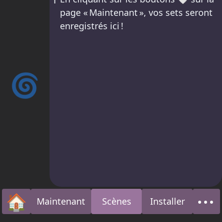
page « Maintenant », vos sets seront
enregistrés ici !
🌀
🏠
•••
Maintenant
Scènes
Installer
Accueil
À p