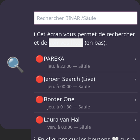
BINÄR /Säule - tous les sets
ℹ️
Cet écran vous permet de rechercher
et de
voir vos likes
(en bas).
🔴
🔍
›
PAREKA
jeu. à
22:00
— Säule
🔴
›
Jeroen Search (Live)
jeu. à
00:00
— Säule
🔴
›
Border One
jeu. à
01:30
— Säule
🔴
›
Laura van Hal
ven. à
03:00
— Säule
ℹ️
En cliquant sur les boutons 🤍 sur la