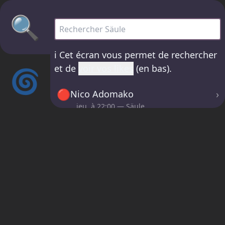
🔍
Säule - tous les sets
ℹ️
Cet écran vous permet de rechercher
et de
voir vos likes
(en bas).
🌀
🔴
›
Nico Adomako
jeu. à
22:00
— Säule
🔴
›
Tatyana Jane
jeu. à
00:30
— Säule
🔴
›
LazerGazer
ven. à
02:30
— Säule
ℹ️
En cliquant sur les boutons 🤍 sur la
page « Maintenant », vos sets seront
enregistrés ici !