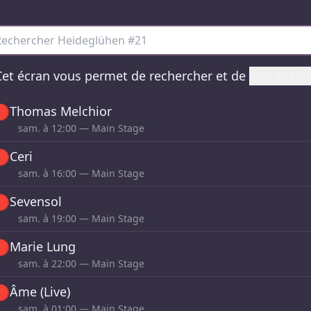
ideglühen #21 - tous les sets
et écran vous permet de rechercher et de
voir vos li

Thomas Melchior
sam. à
12:00
— Main Stage

Ceri
sam. à
16:00
— Main Stage

Sevensol
sam. à
19:00
— Main Stage

Marie Lung
sam. à
22:00
— Main Stage

Âme (Live)
sam. à
01:00
— Main Stage