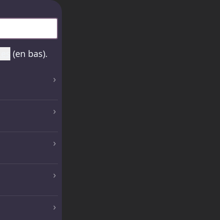
kes
(en bas).
›
›
›
›
›