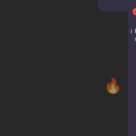

ℹ️
🔥