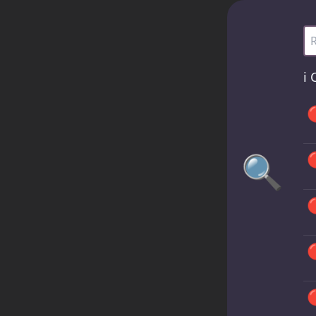
He
ℹ️
C

🔍



