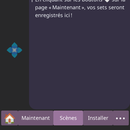
page « Maintenant », vos sets seront
enregistrés ici !
💠
🏠
•••
Maintenant
Scènes
Installer
Accueil
À p