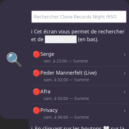
Clone Records Night /RSO - tous les set
ℹ️
Cet écran vous permet de rechercher
et de
voir vos likes
(en bas).
🔴
🔍
›
Serge
ven. à
23:00
— Summe
🔴
›
Peder Mannerfelt (Live)
sam. à
02:00
— Summe
🔴
›
Afra
sam. à
03:00
— Summe
🔴
›
Privacy
sam. à
06:00
— Summe
ℹ️
En cliquant sur les boutons 🤍 sur la