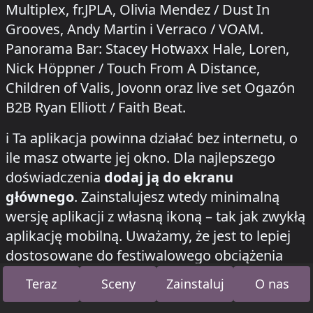
Multiplex, fr.JPLA, Olivia Mendez / Dust In
Grooves, Andy Martin i Verraco / VOAM.
Panorama Bar: Stacey Hotwaxx Hale, Loren,
Nick Höppner / Touch From A Distance,
Children of Valis, Jovonn oraz live set Ogazón
B2B Ryan Elliott / Faith Beat.
how to install this app on your phone
ℹ️
Ta aplikacja powinna działać bez internetu, o
ile masz otwarte jej okno. Dla najlepszego
doświadczenia
dodaj ją do ekranu
głównego
. Zainstalujesz wtedy minimalną
wersję aplikacji z własną ikoną – tak jak zwykłą
aplikację mobilną. Uważamy, że jest to lepiej
dostosowane do festiwalowego obciążenia
poznawczego i pomoże
oszczędzić baterię
Teraz
Sceny
Zainstaluj
O nas
telefonu
. (Jeśli nie działa, spróbuj ponownie