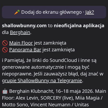
Lineup & Timetable for Klubnacht /Berg
🥕
Dodaj do ekranu głównego ·
Jak?
shallowbunny.com
to
nieoficjalna aplikacja
dla
Berghain
.
🚫
Main Floor
jest zamknięta
🚫
Panorama Bar
jest zamknięta
ℹ️
Pamiętaj, że linki do SoundCloud i inne są
generowane automatycznie i mogą być
niepoprawne. Jeśli zauważysz błąd, daj znać w
grupie ShallowBunny na Telegramie
.
🤖
Berghain Klubnacht, 16–18 maja 2026. Main
Floor: Alex Levin, SORCERY (live), Miia Magia /
Motto Sono, Vincent Neumann / Unitas