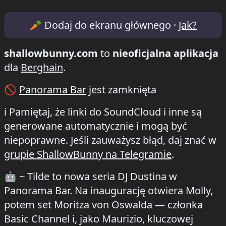
Lineup & Timetable for ~ Tilde /Panoram
🥕
Dodaj do ekranu głównego ·
Jak?
shallowbunny.com
to
nieoficjalna aplikacja
dla
Berghain
.
🚫
Panorama Bar
jest zamknięta
ℹ️
Pamiętaj, że linki do SoundCloud i inne są
generowane automatycznie i mogą być
niepoprawne. Jeśli zauważysz błąd, daj znać w
grupie ShallowBunny na Telegramie
.
🤖
~ Tilde to nowa seria DJ Dustina w
Panorama Bar. Na inaugurację otwiera Molly,
potem set Moritza von Oswalda — członka
Basic Channel i, jako Maurizio, kluczowej