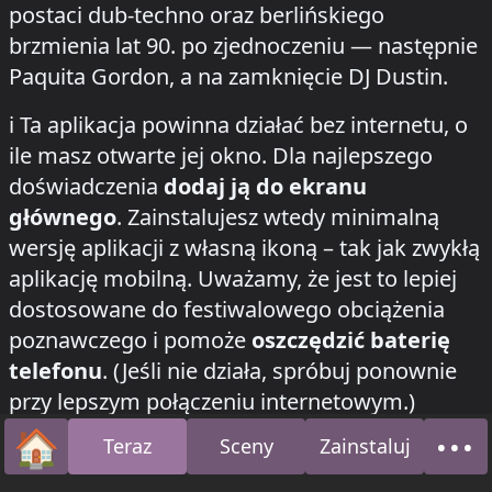
postaci dub-techno oraz berlińskiego
brzmienia lat 90. po zjednoczeniu — następnie
Paquita Gordon, a na zamknięcie DJ Dustin.
how to install this app on your phone
ℹ️
Ta aplikacja powinna działać bez internetu, o
ile masz otwarte jej okno. Dla najlepszego
doświadczenia
dodaj ją do ekranu
głównego
. Zainstalujesz wtedy minimalną
wersję aplikacji z własną ikoną – tak jak zwykłą
aplikację mobilną. Uważamy, że jest to lepiej
dostosowane do festiwalowego obciążenia
poznawczego i pomoże
oszczędzić baterię
telefonu
. (Jeśli nie działa, spróbuj ponownie
przy lepszym połączeniu internetowym.)
Na iOS naciśnij przycisk trzech kropek, następnie
🏠
•••
Teraz
Sceny
Zainstaluj
Strona główna
O n
przycisk Udostępnij, przewiń w dół i wybierz