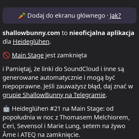
Lineup & Timetable for Heideglühen #21
🥕
Dodaj do ekranu głównego ·
Jak?
shallowbunny.com
to
nieoficjalna aplikacja
dla
Heideglühen
.
🚫
Main Stage
jest zamknięta
ℹ️
Pamiętaj, że linki do SoundCloud i inne są
generowane automatycznie i mogą być
niepoprawne. Jeśli zauważysz błąd, daj znać w
grupie ShallowBunny na Telegramie
.
🤖
Heideglühen #21 na Main Stage: od
popołudnia w noc z Thomasem Melchiorem,
Ceri, Sevensol i Marie Lung, setem na żywo
Âme i ATEQ na zamknięcie.