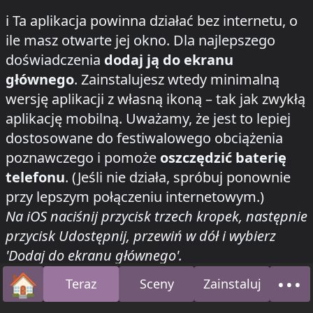
how to install this app on your phone
ℹ️
Ta aplikacja powinna działać bez internetu, o
ile masz otwarte jej okno. Dla najlepszego
doświadczenia
dodaj ją do ekranu
głównego
. Zainstalujesz wtedy minimalną
wersję aplikacji z własną ikoną – tak jak zwykłą
aplikację mobilną. Uważamy, że jest to lepiej
dostosowane do festiwalowego obciążenia
poznawczego i pomoże
oszczędzić baterię
telefonu
. (Jeśli nie działa, spróbuj ponownie
przy lepszym połączeniu internetowym.)
Na iOS naciśnij przycisk trzech kropek, następnie
przycisk Udostępnij, przewiń w dół i wybierz
'Dodaj do ekranu głównego'.
🏠
•••
Teraz
Sceny
Zainstaluj
🐰
Najnowsze wydane utwory:
Strona główna
O n