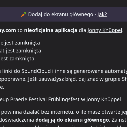
table for Praerie Festival Frühlingsfest
🥕
Dodaj do ekranu głównego ·
Jak?
ny.com
to
nieoficjalna aplikacja
dla
Jonny Knüppel
.
ge
jest zamknięta
ät
jest zamknięta
jest zamknięta
e linki do SoundCloud i inne są generowane automaty
poprawne. Jeśli zauważysz błąd, daj znać w
grupie S
ie
.
neup Praerie Festival Frühlingsfest w Jonny Knüppel.
ll this app on your phone
 powinna działać bez internetu, o ile masz otwarte je
 doświadczenia
dodaj ją do ekranu głównego
. Zainst