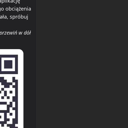
aplikację
go obciążenia
ziała, spróbuj
 przewiń w dół