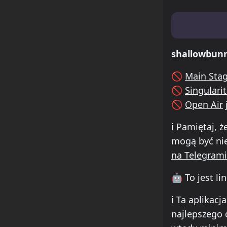
Lineup & Time
shallowbun
🚫
Main Sta
🚫
Singularit
🚫
Open Air
ℹ️
Pamiętaj, ż
mogą być nie
na Telegram
🤖
To jest li
how to insta
ℹ️
Ta aplikacja
najlepszego