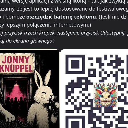
lną wersję aplikacji z własną ikoną – tak jak zwykłą 
żamy, że jest to lepiej dostosowane do festiwalowe
o i pomoże
oszczędzić baterię telefonu
. (Jeśli nie d
y lepszym połączeniu internetowym.)
ij przycisk trzech kropek, następnie przycisk Udostępnij,
daj do ekranu głównego'.