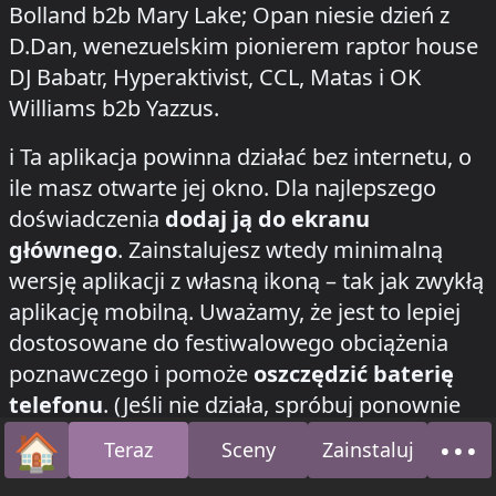
Bolland b2b Mary Lake; Opan niesie dzień z
D.Dan, wenezuelskim pionierem raptor house
DJ Babatr, Hyperaktivist, CCL, Matas i OK
Williams b2b Yazzus.
how to install this app on your phone
ℹ️
Ta aplikacja powinna działać bez internetu, o
ile masz otwarte jej okno. Dla najlepszego
doświadczenia
dodaj ją do ekranu
głównego
. Zainstalujesz wtedy minimalną
wersję aplikacji z własną ikoną – tak jak zwykłą
aplikację mobilną. Uważamy, że jest to lepiej
dostosowane do festiwalowego obciążenia
poznawczego i pomoże
oszczędzić baterię
telefonu
. (Jeśli nie działa, spróbuj ponownie
przy lepszym połączeniu internetowym.)
🏠
•••
Teraz
Sceny
Zainstaluj
Strona główna
O n
Na iOS naciśnij przycisk trzech kropek, następnie