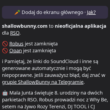
Lineup & Timetable for Mala Junta 8th A
🥕
Dodaj do ekranu głównego ·
Jak?
shallowbunny.com
to
nieoficjalna aplikacja
dla
RSO
.
🚫
Robus
jest zamknięta
🚫
Opan
jest zamknięta
ℹ️
Pamiętaj, że linki do SoundCloud i inne są
generowane automatycznie i mogą być
niepoprawne. Jeśli zauważysz błąd, daj znać w
grupie ShallowBunny na Telegramie
.
🤖
Mala Junta świętuje 8. urodziny na dwóch
parkietach RSO. Robus prowadzi noc z Why Be,
setem na żywo Rozy Terenzi, DJ TOOL i CJ