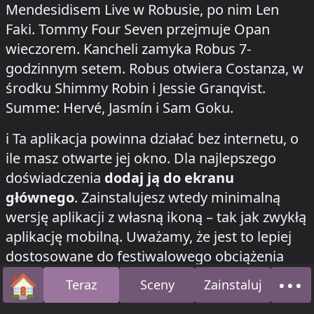
Mendesidisem Live w Robusie, po nim Len
Faki. Tommy Four Seven przejmuje Opan
wieczorem. Kancheli zamyka Robus 7-
godzinnym setem. Robus otwiera Costanza, w
środku Shimmy Robin i Jessie Granqvist.
Summe: Hervé, Jasmín i Sam Goku.
how to install this app on your phone
ℹ️
Ta aplikacja powinna działać bez internetu, o
ile masz otwarte jej okno. Dla najlepszego
doświadczenia
dodaj ją do ekranu
głównego
. Zainstalujesz wtedy minimalną
wersję aplikacji z własną ikoną – tak jak zwykłą
aplikację mobilną. Uważamy, że jest to lepiej
dostosowane do festiwalowego obciążenia
poznawczego i pomoże
oszczędzić baterię
🏠
•••
Teraz
Sceny
Zainstaluj
Strona główna
O n
telefonu
. (Jeśli nie działa, spróbuj ponownie