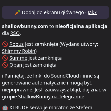
Lineup & Timetable for XTRUDE x ANTEA
🥕
Dodaj do ekranu głównego ·
Jak?
shallowbunny.com
to
nieoficjalna aplikacja
dla
RSO
.
🚫
Robus
jest zamknięta
(Wydane utwory:
Shimmy Robin
)
🚫
Summe
jest zamknięta
🚫
Opan
jest zamknięta
ℹ️
Pamiętaj, że linki do SoundCloud i inne są
generowane automatycznie i mogą być
niepoprawne. Jeśli zauważysz błąd, daj znać w
grupie ShallowBunny na Telegramie
.
🤖
XTRUDE serwuje maraton ze Stefem