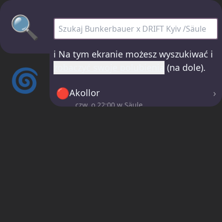
🔍
Bunkerbauer x DRIFT Kyiv /Säule - wszys
ℹ️
Na tym ekranie możesz wyszukiwać i
zobaczyć swoje polubienia
(na dole).
🌀
🔴
›
Akollor
czw. o
22:00
w Säule
🔴
›
Matriark
czw. o
00:00
w Säule
🔴
›
OLHA
pt. o
02:00
w Säule
🔴
›
Neri J
pt. o
04:00
w Säule
ℹ️
Jeśli klikniesz przyciski 🤍 na stronie