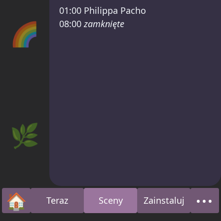
01:00
Philippa Pacho
🌈
08:00
zamknięte
🌿
🏠
•••
Teraz
Sceny
Zainstaluj
Strona główna
O n