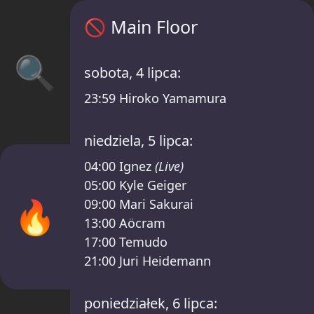
Main Floor harmonogram – Klubnacht /Ber
🚫
Main Floor
🔍
sobota, 4 lipca:
23:59
Hiroko Yamamura
niedziela, 5 lipca:
04:00
Ignez
(Live)
05:00
Kyle Geiger
🔥
09:00
Mari Sakurai
13:00
Aöcram
17:00
Temudo
21:00
Juri Heidemann
poniedziałek, 6 lipca: