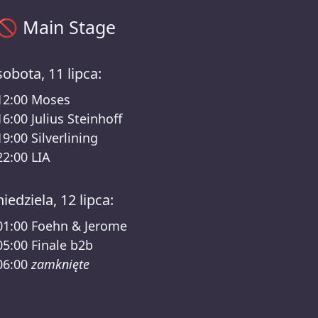
Main Stage harmonogram – Heideglühen #23 Lineup
🚫
Main Stage
sobota, 11 lipca:
12:00
Moses
16:00
Julius Steinhoff
19:00
Silverlining
22:00
LIA
niedziela, 12 lipca:
01:00
Foehn & Jerome
05:00
Finale b2b
06:00
zamknięte