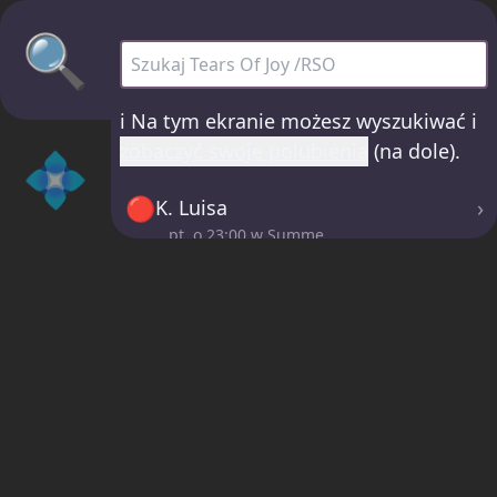
🔍
Tears Of Joy /RSO - wszystkie sety
ℹ️
Na tym ekranie możesz wyszukiwać i
zobaczyć swoje polubienia
(na dole).
💠
🔴
›
K. Luisa
pt. o
23:00
w Summe
🔴
›
Beau Didier
pt. o
01:00
w Summe
🔴
›
Echoes Of October
sob. o
03:00
w Summe
🔴
›
Marcus L
sob. o
05:00
w Summe
🔴
›
Shanda