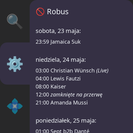
Robus harmonogram – XTRUDE x LANNA FE
🚫
Robus
🔍
sobota, 23 maja:
23:59
Jamaica Suk
⚙️
niedziela, 24 maja:
03:00
Christian Wünsch
(Live)
04:00
Lewis Fautzi
08:00
Kaiser
12:00
zamknięte na przerwę
💠
21:00
Amanda Mussi
poniedziałek, 25 maja:
01:00
Sept b2b Danté