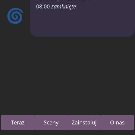
08:00
zamknięte
🌀
Teraz
Sceny
Zainstaluj
O nas