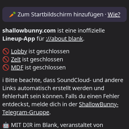
Lineup & Timetable for MIT DIR im Blank
🥕
Zum Startbildschirm hinzufügen ·
Wie?
shallowbunny.com
ist eine inoffizielle
Lineup-App
für
://about blank
.
🚫
Lobby
ist geschlossen
🚫
Zelt
ist geschlossen
🚫
MDF
ist geschlossen
ℹ️
Bitte beachte, dass SoundCloud- und andere
Links automatisch erstellt werden und
fehlerhaft sein können. Falls du einen Fehler
entdeckst, melde dich in der
ShallowBunny-
Telegram-Gruppe
.
🤖
MIT DIR im Blank, veranstaltet von