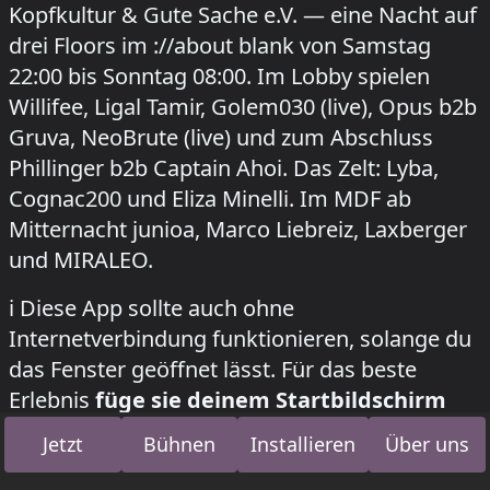
Kopfkultur & Gute Sache e.V. — eine Nacht auf
drei Floors im ://about blank von Samstag
22:00 bis Sonntag 08:00. Im Lobby spielen
Willifee, Ligal Tamir, Golem030 (live), Opus b2b
Gruva, NeoBrute (live) und zum Abschluss
Phillinger b2b Captain Ahoi. Das Zelt: Lyba,
Cognac200 und Eliza Minelli. Im MDF ab
Mitternacht junioa, Marco Liebreiz, Laxberger
und MIRALEO.
how to install this app on your phone
ℹ️
Diese App sollte auch ohne
Internetverbindung funktionieren, solange du
das Fenster geöffnet lässt. Für das beste
Erlebnis
füge sie deinem Startbildschirm
hinzu
. Dadurch wird eine minimale Version
Jetzt
Bühnen
Installieren
Über uns
der App mit eigenem Symbol installiert – wie