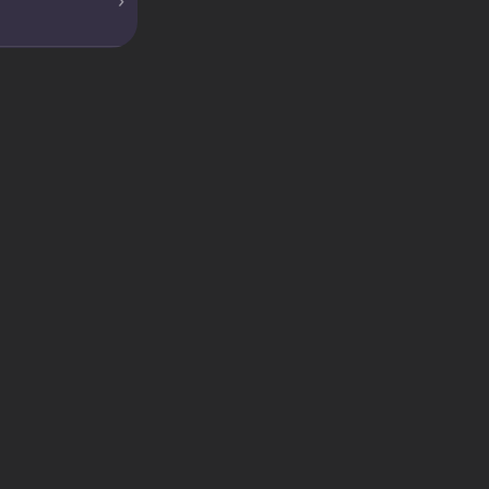
›
›
›
›
›
›