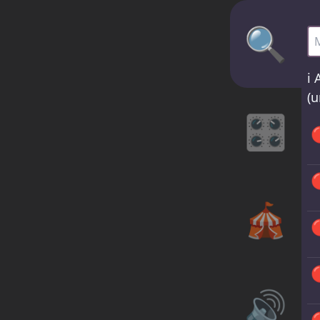
🔍
MI
ℹ️
A
(u
🎛️


🎪


🔊
