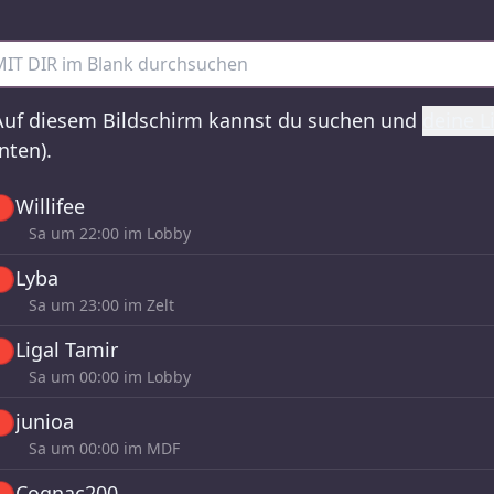
T DIR im Blank – alle Sets
uf diesem Bildschirm kannst du suchen und
deine L
nten).

Willifee
Sa um
22:00
im Lobby

Lyba
Sa um
23:00
im Zelt

Ligal Tamir
Sa um
00:00
im Lobby

junioa
Sa um
00:00
im MDF

Cognac200