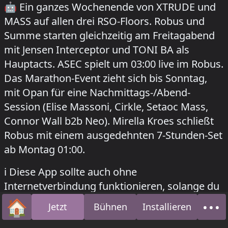
🤖
Ein ganzes Wochenende von XTRUDE und
MASS auf allen drei RSO-Floors. Robus und
Summe starten gleichzeitig am Freitagabend
mit Jensen Interceptor und TONI BA als
Hauptacts. ASEC spielt um 03:00 live im Robus.
Das Marathon-Event zieht sich bis Sonntag,
mit Opan für eine Nachmittags-/Abend-
Session (Elise Massoni, Cirkle, Setaoc Mass,
Connor Wall b2b Neo). Mirella Kroes schließt
Robus mit einem ausgedehnten 7-Stunden-Set
ab Montag 01:00.
how to install this app on your phone
ℹ️
Diese App sollte auch ohne
Internetverbindung funktionieren, solange du
das Fenster geöffnet lässt. Für das beste
🏠
•••
Jetzt
Bühnen
Installieren
Startseite
Übe
Erlebnis
füge sie deinem Startbildschirm