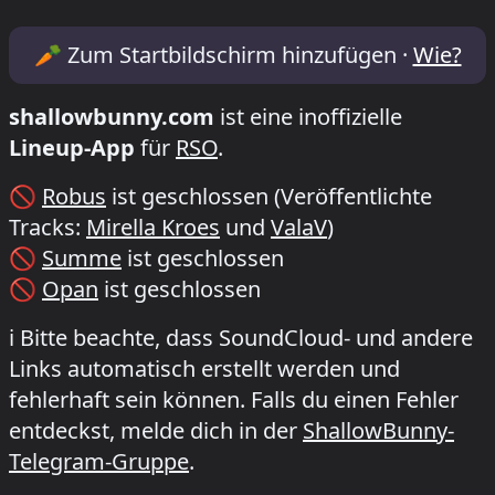
Lineup & Timetable for XTRUDE x MASS i
🥕
Zum Startbildschirm hinzufügen ·
Wie?
shallowbunny.com
ist eine inoffizielle
Lineup-App
für
RSO
.
🚫
Robus
ist geschlossen
(Veröffentlichte
Tracks:
Mirella Kroes
und
ValaV
)
🚫
Summe
ist geschlossen
🚫
Opan
ist geschlossen
ℹ️
Bitte beachte, dass SoundCloud- und andere
Links automatisch erstellt werden und
fehlerhaft sein können. Falls du einen Fehler
entdeckst, melde dich in der
ShallowBunny-
Telegram-Gruppe
.