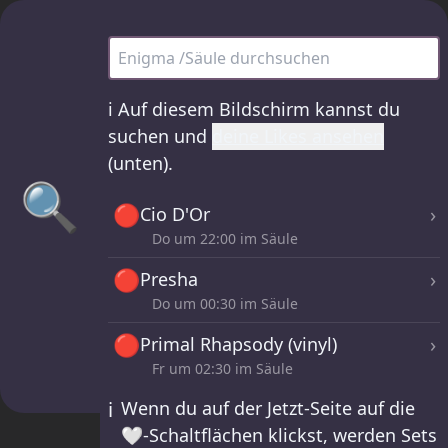
Enigma /Säule – alle Sets
ℹ️
Auf diesem Bildschirm kannst du
suchen und
deine Likes ansehen
(unten).
🔍
🔴
›
Cio D'Or
Do um
22:00
im Säule
🔴
›
Presha
Do um
00:30
im Säule
🔴
›
Primal Rhapsody (vinyl)
Fr um
02:30
im Säule
ℹ️
Wenn du auf der Jetzt-Seite auf die
🤍-Schaltflächen klickst, werden Sets