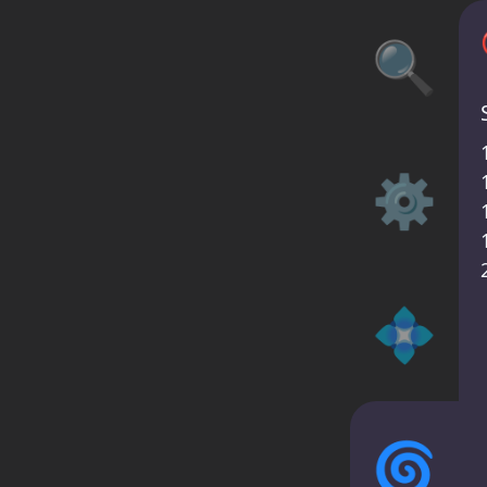
🔍
⚙️
💠
🌀