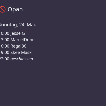
Opan Zeitplan – XTRUDE x LANNA FESTIVAL /RSO Lineup
🚫
Opan
Sonntag, 24. Mai:
10:00
Jesse G
13:00
MarcelDune
16:00
Regal86
19:00
Skee Mask
22:00
geschlossen