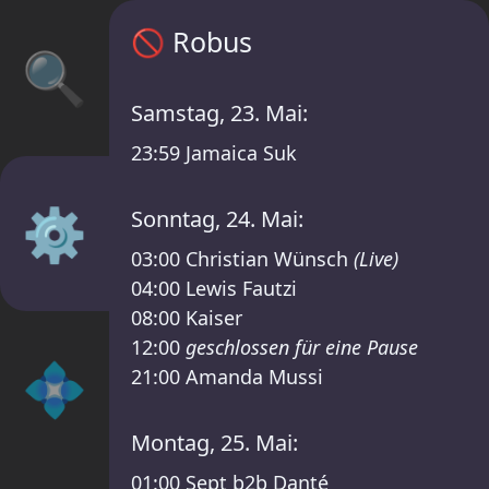
Robus Zeitplan – XTRUDE x LANNA FESTIVAL
🚫
Robus
🔍
Samstag, 23. Mai:
23:59
Jamaica Suk
⚙️
Sonntag, 24. Mai:
03:00
Christian Wünsch
(Live)
04:00
Lewis Fautzi
08:00
Kaiser
12:00
geschlossen für eine Pause
💠
21:00
Amanda Mussi
Montag, 25. Mai:
01:00
Sept b2b Danté