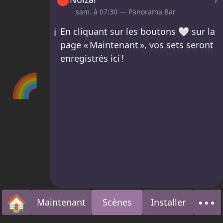
sam. à
07:30
— Panorama Bar
ℹ️
En cliquant sur les boutons 🤍 sur la
page « Maintenant », vos sets seront
enregistrés ici !
🌈
🏠
•••
Maintenant
Scènes
Installer
Accueil
À p