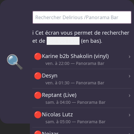
Delirious /Panorama Bar - tous les sets
ℹ️
Cet écran vous permet de rechercher
et de
voir vos likes
(en bas).
🔴
🔍
›
Karine b2b Shakolin (vinyl)
ven. à
22:00
— Panorama Bar
🔴
›
Desyn
ven. à
01:30
— Panorama Bar
🔴
›
Reptant (Live)
sam. à
04:00
— Panorama Bar
🔴
›
Nicolas Lutz
sam. à
05:00
— Panorama Bar
🔴
›
Noizar