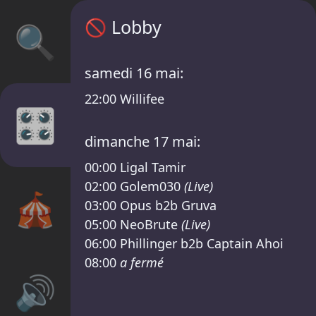
Programme Lobby – MIT DIR im Blank Line
🚫
Lobby
🔍
samedi 16 mai:
22:00
Willifee
🎛️
dimanche 17 mai:
00:00
Ligal Tamir
02:00
Golem030
(Live)
🎪
03:00
Opus b2b Gruva
05:00
NeoBrute
(Live)
06:00
Phillinger b2b Captain Ahoi
08:00
a fermé
🔊