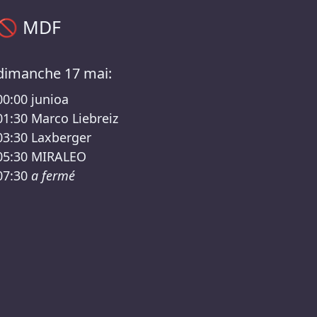
Programme MDF – MIT DIR im Blank Lineup
🚫
MDF
dimanche 17 mai:
00:00
junioa
01:30
Marco Liebreiz
03:30
Laxberger
05:30
MIRALEO
07:30
a fermé