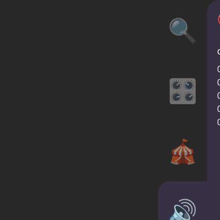
🔍
🎛️
🎪
🔊