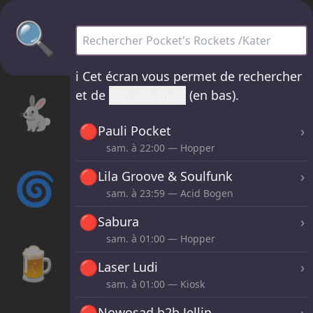
🔍
Pocket's Rockets /Kater - tous les sets
ℹ️
Cet écran vous permet de rechercher
et de
voir vos likes
(en bas).
🐇
🔴
›
Pauli Pocket
sam. à
22:00
— Hopper
🌀
🔴
›
Lila Groove & Soulfunk
sam. à
23:59
— Acid Bogen
🔴
›
Sabura
sam. à
01:00
— Hopper
🍺
🔴
›
Laser Ludi
sam. à
01:00
— Kiosk
🔴
›
Nowosad b2b Jellin