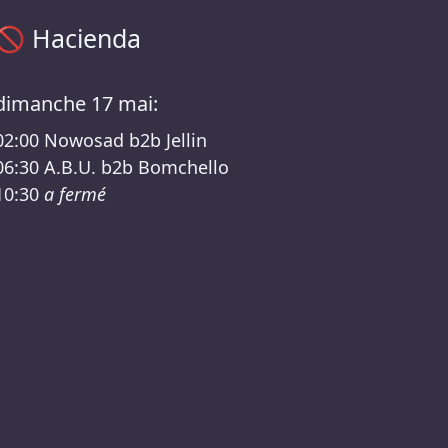
Programme Hacienda – Pocket's Rockets /Kater Lineup
🚫
Hacienda
dimanche 17 mai:
02:00
Nowosad b2b Jellin
06:30
A.B.U. b2b Bomchello
10:30
a fermé