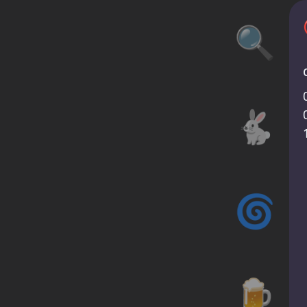
🔍
🐇
🌀
🍺