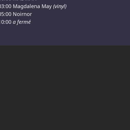
03:00
Magdalena May
(vinyl)
05:00
Noirnor
10:00
a fermé