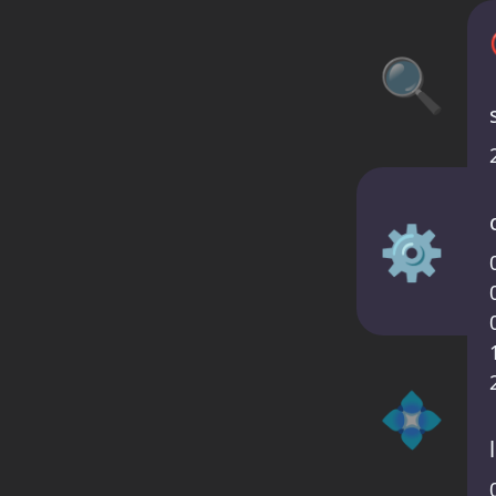
🔍
⚙️
💠