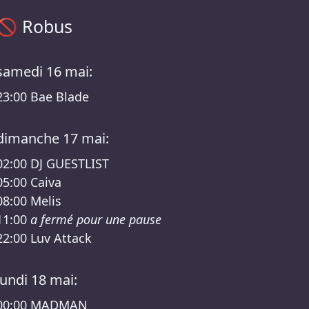
Programme Robus – Hyper Dreams X Future Trance RSO We
🚫
Robus
samedi 16 mai:
23:00
Bae Blade
dimanche 17 mai:
02:00
DJ GUESTLIST
05:00
Caiva
08:00
Melis
11:00
a fermé pour une pause
22:00
Luv Attack
lundi 18 mai:
00:00
MADMAN