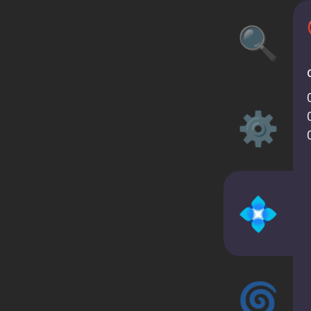
🔍
⚙️
💠
🌀