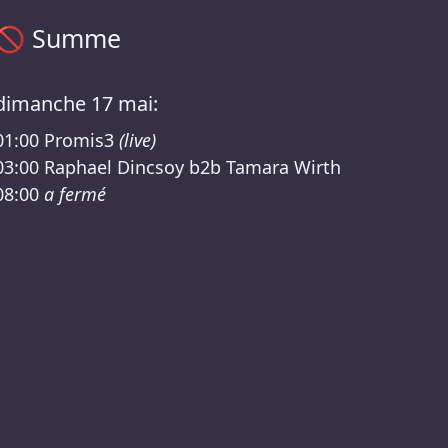
Programme Summe – Hyper Dreams X Future Trance RSO W
🚫
Summe
dimanche 17 mai:
01:00
Promis3
(live)
03:00
Raphael Dincsoy b2b Tamara Wirth
08:00
a fermé